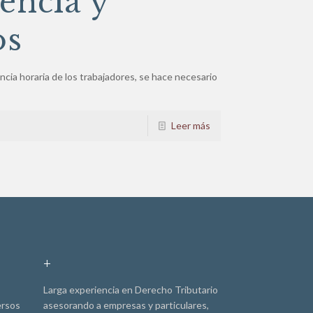
encia y
os
ncia horaria de los trabajadores, se hace necesario
Leer más
+
Larga experiencia en Derecho Tributario
ersos
asesorando a empresas y particulares,