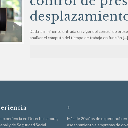
control de pres
desplazamient
Dada la inminente entrada en vigor del control de prese
analizar el cómputo del tiempo de trabajo en función
[…]
eriencia
+
 experiencia en Derecho Laboral,
Más de 20 años de experiencia en
 Penal y de Seguridad Social
asesoramiento a empresas de div