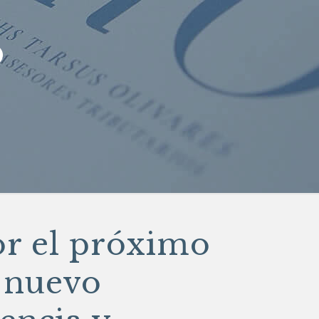
o
or el próximo
 nuevo